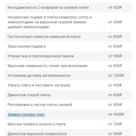
Не поджигаются 2 конфорки на газовой плите
от 450₽
Не работает поджиг в плите/сломалось сопло и
электроподжиг на варочной газовой панели/
от 450₽
щелкает электроподжиг
Газ поступает слабо/не зажигается плита
от 830₽
Треск кнопки поджига
от 650₽
Утечка газа в плите/варочной панели
от 950₽
Варочная поверхность тухнет при включении
от 850₽
Установка датчика загазованности
от 1050₽
Убрать плиту и поставить заглушку
от 950₽
Демонтаж старой плиты
от 850₽
Регулировка и чистка плиты газовой
от 800₽
Замена газовых плит
от 5650₽
Монтаж газового шланга к плите
от 700₽
Демонтаж варочной поверхности
от 500₽