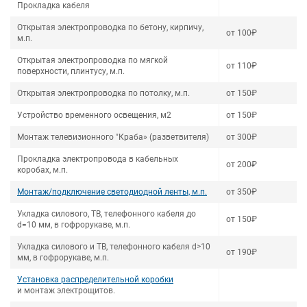
Прокладка кабеля
Открытая электропроводка по бетону, кирпичу,
от 100₽
м.п.
Открытая электропроводка по мягкой
от 110₽
поверхности, плинтусу, м.п.
Открытая электропроводка по потолку, м.п.
от 150₽
Устройство временного освещения, м2
от 150₽
Монтаж телевизионного "Краба» (разветвителя)
от 300₽
Прокладка электропровода в кабельных
от 200₽
коробах, м.п.
Монтаж/подключение светодиодной ленты, м.п.
от 350₽
Укладка силового, ТВ, телефонного кабеля до
от 150₽
d=10 мм, в гофрорукаве, м.п.
Укладка силового и ТВ, телефонного кабеля d>10
от 190₽
мм, в гофрорукаве, м.п.
Установка распределительной коробки
и монтаж электрощитов.