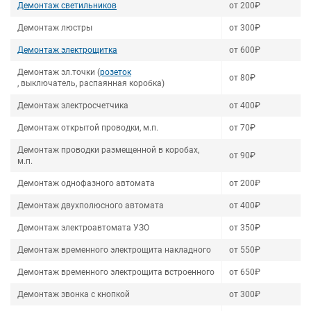
Демонтаж светильников
от 200₽
Демонтаж люстры
от 300₽
Демонтаж электрощитка
от 600₽
Демонтаж эл.точки (
розеток
от 80₽
, выключатель, распаянная коробка)
Демонтаж электросчетчика
от 400₽
Демонтаж открытой проводки, м.п.
от 70₽
Демонтаж проводки размещенной в коробах,
от 90₽
м.п.
Демонтаж однофазного автомата
от 200₽
Демонтаж двухполюсного автомата
от 400₽
Демонтаж электроавтомата УЗО
от 350₽
Демонтаж временного электрощита накладного
от 550₽
Демонтаж временного электрощита встроенного
от 650₽
Демонтаж звонка с кнопкой
от 300₽