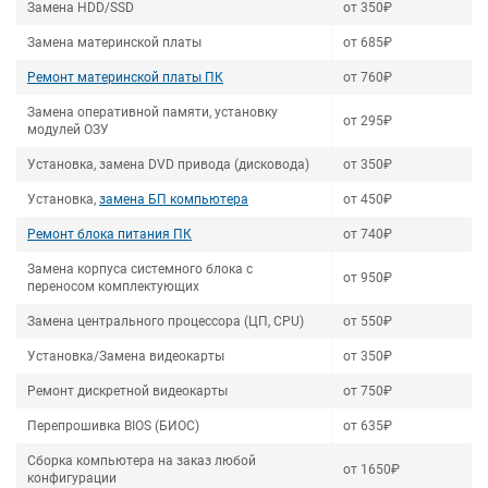
Замена HDD/SSD
от 350₽
Замена материнской платы
от 685₽
Ремонт материнской платы ПК
от 760₽
Замена оперативной памяти, установку
от 295₽
модулей ОЗУ
Установка, замена DVD привода (дисковода)
от 350₽
Установка,
замена БП компьютера
от 450₽
Ремонт блока питания ПК
от 740₽
Замена корпуса системного блока с
от 950₽
переносом комплектующих
Замена центрального процессора (ЦП, CPU)
от 550₽
Установка/Замена видеокарты
от 350₽
Ремонт дискретной видеокарты
от 750₽
Перепрошивка BIOS (БИОС)
от 635₽
Сборка компьютера на заказ любой
от 1650₽
конфигурации