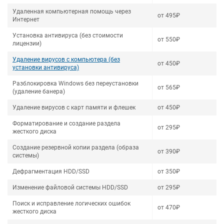
Удаленная компьютерная помощь через
от 495₽
Интернет
Установка антивируса (без стоимости
от 550₽
лицензии)
Удаление вирусов с компьютера (без
от 450₽
установки антивируса)
Разблокировка Windows без переустановки
от 565₽
(удаление банера)
Удаление вирусов с карт памяти и флешек
от 450₽
Форматирование и создание раздела
от 295₽
жесткого диска
Создание резервной копии раздела (образа
от 390₽
системы)
Дефрагментация HDD/SSD
от 350₽
Изменение файловой системы HDD/SSD
от 295₽
Поиск и исправление логических ошибок
от 470₽
жесткого диска