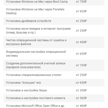
Установка Windows на Mac через Boot Camp
от 750₽
Установка Windows на Mac через Parallels
от 655₽
Desktop
Установка драйверов устройств
от 250₽
Установка мультимедиа и интернет программ
от 250₽
(плеер, браузер и пр.)
Чистка операционной системы от ошибок и
от 450₽
мусорных файлов
Индивидуальная настройка операционной
от 650₽
системы
Создание дополнительной учетной записи
от 195₽
(профиля пользователя)
Установка специализированных утилит
от 250₽
Установка "больших" игр
от 650₽
Установка и настройка Skype
от 350₽
Установка и настройка почтового клиента
от 365₽
Установка Microsoft Office, Open Office и др.
от 460₽