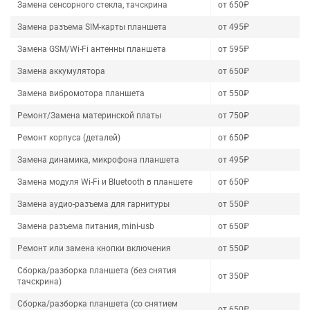
Замена сенсорного стекла, тачскрина
от 650₽
Замена разъема SIM-карты планшета
от 495₽
Замена GSM/Wi-Fi антенны планшета
от 595₽
Замена аккумулятора
от 650₽
Замена вибромотора планшета
от 550₽
Ремонт/Замена материнской платы
от 750₽
Ремонт корпуса (деталей)
от 650₽
Замена динамика, микрофона планшета
от 495₽
Замена модуля Wi-Fi и Bluetooth в планшете
от 650₽
Замена аудио-разъема для гарнитуры
от 550₽
Замена разъема питания, mini-usb
от 650₽
Ремонт или замена кнопки включения
от 550₽
Сборка/разборка планшета (без снятия
от 350₽
тачскрина)
Сборка/разборка планшета (со снятием
от 650₽