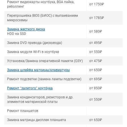
Ремонт видеокарты ноутбука, BGA пайка,
от 1750₽
реболлинг
Перепрошивка BIOS (БИОС) с выпаиванием
от 1785₽
микросхемы
Замена жесткого диска
от 580₽
HDD на SSD
Замена DVD привода (дисковода)
от 495₽
Замена модуля Wi-Fi в ноутбуке
от 550₽
Установка/Замена оперативной памяти (ОЗУ)
от 475₽
Замена шлейфа матрицы/клавиатуры
от 650₽
Ремонт подсветки (замена лампы подсветки)
от 695₽
Ремонт "залитого" ноутбука
от 850₽
Замена конденсаторов, резисторов и др.
от 550₽
элементов материнской платы
Ремонт планшетов
Замена матрицы дисплея планшета
от 650₽