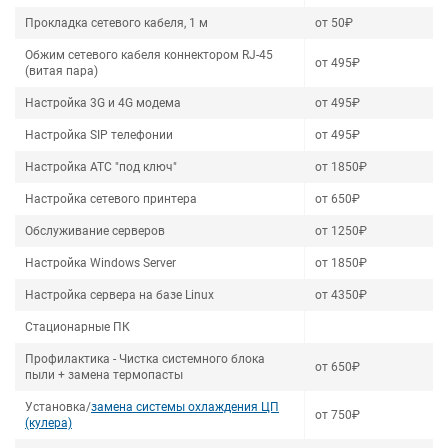
Прокладка сетевого кабеля, 1 м
от 50₽
Обжим сетевого кабеля коннектором RJ-45
от 495₽
(витая пара)
Настройка 3G и 4G модема
от 495₽
Настройка SIP телефонии
от 495₽
Настройка АТС "под ключ"
от 1850₽
Настройка сетевого принтера
от 650₽
Обслуживание серверов
от 1250₽
Настройка Windows Server
от 1850₽
Настройка сервера на базе Linux
от 4350₽
Стационарные ПК
Профилактика - Чистка системного блока
от 650₽
пыли + замена термопасты
Установка/
замена системы охлаждения ЦП
от 750₽
(кулера)