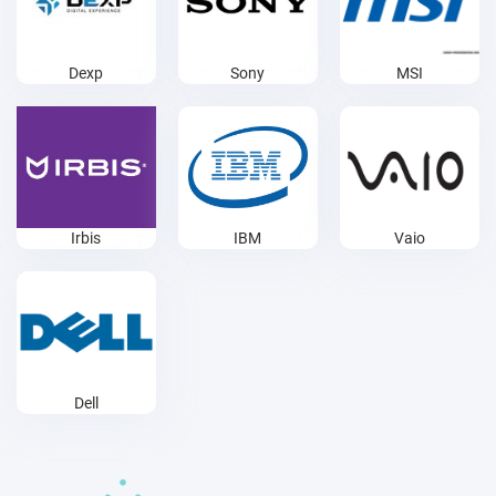
Dexp
Sony
MSI
Irbis
IBM
Vaio
Dell