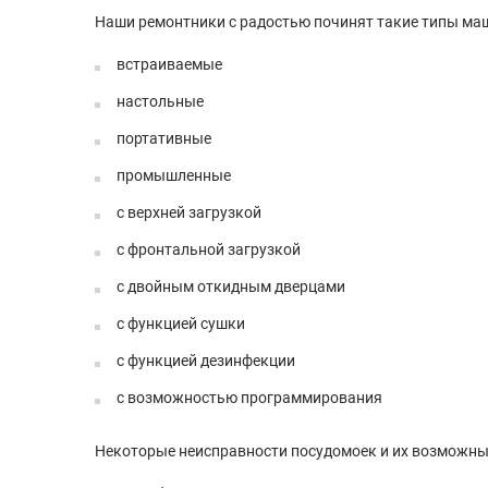
Наши ремонтники с радостью починят такие типы маш
встраиваемые
настольные
портативные
промышленные
с верхней загрузкой
с фронтальной загрузкой
с двойным откидным дверцами
с функцией сушки
с функцией дезинфекции
с возможностью программирования
Некоторые неисправности посудомоек и их возможные