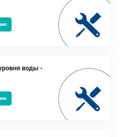
цию
уровня воды -
цию