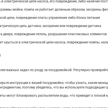
 в электрической цепи насоса, его повреждение, либо наличие пос
граммы мойки, помпа не работает должным образом, засорены фи
ской цепи, повреждение платы управления либо блока питания
ктрическую цепь датчика, засорение или повреждение датчика
ка двери, повреждение петель, разрушение пластиковых элементов
ет крыться в электрической цепи насоса, повреждение помпы, нал
и
лее важных задач по уходу за посудомойкой. Регулярно проверяйт
рьте инструкции к вашей посудомойке, чтобы узнать, какие моющи
гредиентам, поэтому убедитесь, что вы используете подходящие с
ты могут блокировать распылители воды, что приведет к плохой м