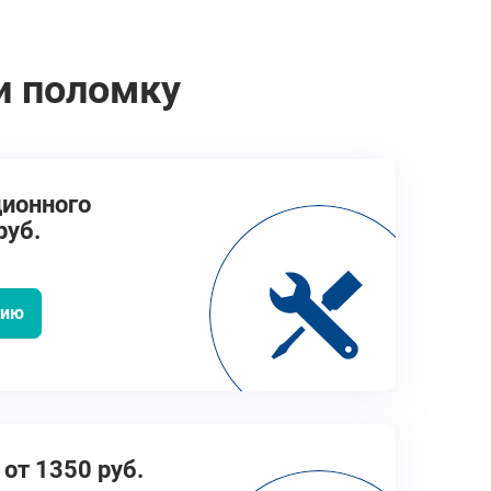
и поломку
ионного
руб.
цию
от 1350 руб.