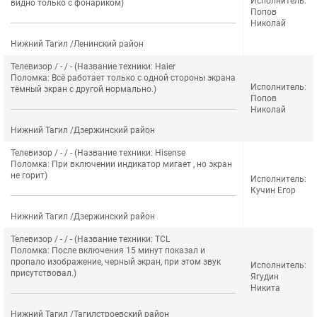
Исполнитель:
видно только с фонариком)
Попов
Николай
Нижний Тагил /Ленинский район
Телевизор / - / - (Название техники: Haier
Поломка: Всё работает только с одной стороны экрана
Исполнитель:
тёмный экран с другой нормально.)
Попов
Николай
Нижний Тагил /Дзержинский район
Телевизор / - / - (Название техники: Hisense
Поломка: При включении индикатор мигает , но экран
не горит)
Исполнитель:
Кучин Егор
Нижний Тагил /Дзержинский район
Телевизор / - / - (Название техники: ТCL
Поломка: После включения 15 минут показал и
пропало изображение, черный экран, при этом звук
Исполнитель:
присутствовал.)
Ягудин
Никита
Нижний Тагил /Тагилстроевский район