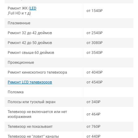
Ремонт ЖК (
LED
от 1540₽
,Full HD и т.д)
Плазменные
Ремонт 32 до 42 дюймов
от 2540₽
Ремонт 42 до 50 дюймов
от 3080₽
Ремонт свыше 60 дюймов
от 3540₽
Проекционные
Ремонт кинескопного телевизора
от 4040₽
Ремонт LCD телевизоров
от 4540₽
Поломка
Полосы или тусклый экран
от 340₽
Телевизор не включается или нет
от 464₽
изображения
Телевизор не показывает
от 760₽
Телевизор не "ловит" каналы
от 440₽