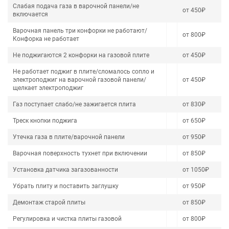
Слабая подача газа в варочной панели/не
от 450₽
включается
Варочная панель три конфорки не работают/
от 800₽
Конфорка не работает
Не поджигаются 2 конфорки на газовой плите
от 450₽
Не работает поджиг в плите/сломалось сопло и
электроподжиг на варочной газовой панели/
от 450₽
щелкает электроподжиг
Газ поступает слабо/не зажигается плита
от 830₽
Треск кнопки поджига
от 650₽
Утечка газа в плите/варочной панели
от 950₽
Варочная поверхность тухнет при включении
от 850₽
Установка датчика загазованности
от 1050₽
Убрать плиту и поставить заглушку
от 950₽
Демонтаж старой плиты
от 850₽
Регулировка и чистка плиты газовой
от 800₽