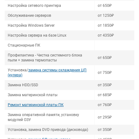
Настройка сетевого принтера
от 650₽
Обслуживание серверов
от 1250₽
Настройка Windows Server
от 1850₽
Настройка сервера на базе Linux
от 4350₽
Стационарные ПК
Профилактика - Чистка системного блока
от 650₽
пыли + замена термопасты
Установка/
замена системы охлаждения ЦП
от 750₽
(кулера)
Замена HDD/SSD
от 350₽
Замена материнской платы
от 685₽
Ремонт материнской платы ПК
от 760₽
Замена оперативной памяти, установку
от 295₽
модулей ОЗУ
Установка, замена DVD привода (дисковода)
от 350₽