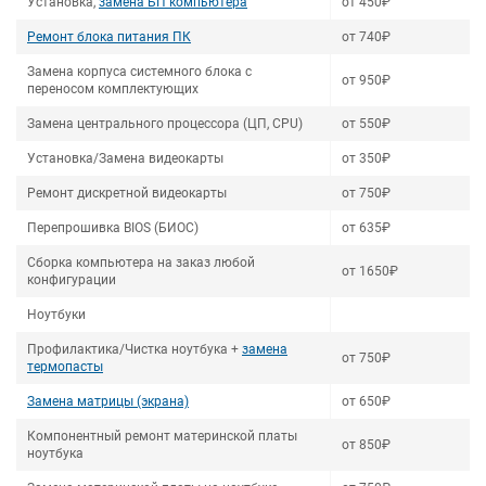
Установка,
замена БП компьютера
от 450₽
Ремонт блока питания ПК
от 740₽
Замена корпуса системного блока с
от 950₽
переносом комплектующих
Замена центрального процессора (ЦП, CPU)
от 550₽
Установка/Замена видеокарты
от 350₽
Ремонт дискретной видеокарты
от 750₽
Перепрошивка BIOS (БИОС)
от 635₽
Сборка компьютера на заказ любой
от 1650₽
конфигурации
Ноутбуки
Профилактика/Чистка ноутбука +
замена
от 750₽
термопасты
Замена матрицы (экрана)
от 650₽
Компонентный ремонт материнской платы
от 850₽
ноутбука