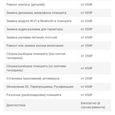
Ремонт корпуса (деталей)
от 650₽
Замена динамика, микрофона планшета
от 495₽
Замена модуля Wi-Fi и Bluetooth в планшете
от 650₽
Замена аудио-разъема для гарнитуры
от 550₽
Замена разъема питания, mini-usb
от 650₽
Ремонт или замена кнопки включения
от 550₽
Сборка/разборка планшета (без снятия
от 350₽
тачскрина)
Сборка/разборка планшета (со снятием
от 650₽
тачскрина)
Установка приложений, антивируса
от 295₽
Обновление ОС, Перепрошивка, Русификация
от 650₽
Разлочка (разблокировка) планшета
от 650₽
Бесплатно (в
Диагностика
случае ремонта)