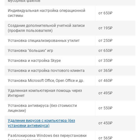
мусорных файлов
Индивидуальная настройка операционной
от 650₽
системы
Создание дополнительной учетной записи
от 195₽
(профиля пользователя)
Установка специализированных утилит
от 250₽
Установка "больших" игр
от 650₽
Установка и настройка Skype
от 350₽
Установка и настройка почтового клиента
от 365₽
Установка Microsoft Office, Open Office и др.
от 460₽
Удаленная компьютерная помощь через
от 495₽
Интернет
Установка антивируса (без стоимости
от 550₽
лицензии)
Удаление вирусов с компьютера (без
от 450₽
установки антивируса)
Разблокировка Windows без переустановки
от 565₽