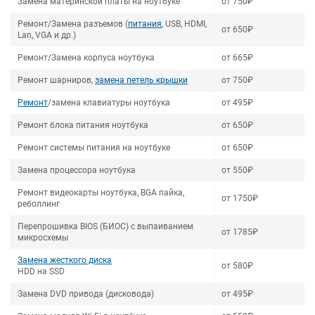
Замена материнской платы на ноутбуке
от 750₽
Ремонт/Замена разъемов (
питания
, USB, HDMI,
от 650₽
Lan, VGA и др.)
Ремонт/Замена корпуса ноутбука
от 665₽
Ремонт шарниров,
замена петель крышки
от 750₽
Ремонт
/замена клавиатуры ноутбука
от 495₽
Ремонт блока питания ноутбука
от 650₽
Ремонт системы питания на ноутбуке
от 650₽
Замена процессора ноутбука
от 550₽
Ремонт видеокарты ноутбука, BGA пайка,
от 1750₽
реболлинг
Перепрошивка BIOS (БИОС) с выпаиванием
от 1785₽
микросхемы
Замена жесткого диска
от 580₽
HDD на SSD
Замена DVD привода (дисковода)
от 495₽