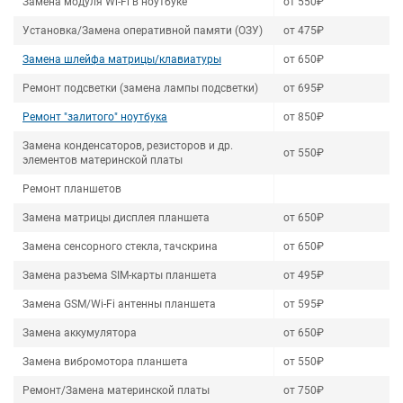
Замена модуля Wi-Fi в ноутбуке
от 550₽
Установка/Замена оперативной памяти (ОЗУ)
от 475₽
Замена шлейфа матрицы/клавиатуры
от 650₽
Ремонт подсветки (замена лампы подсветки)
от 695₽
Ремонт "залитого" ноутбука
от 850₽
Замена конденсаторов, резисторов и др.
от 550₽
элементов материнской платы
Ремонт планшетов
Замена матрицы дисплея планшета
от 650₽
Замена сенсорного стекла, тачскрина
от 650₽
Замена разъема SIM-карты планшета
от 495₽
Замена GSM/Wi-Fi антенны планшета
от 595₽
Замена аккумулятора
от 650₽
Замена вибромотора планшета
от 550₽
Ремонт/Замена материнской платы
от 750₽