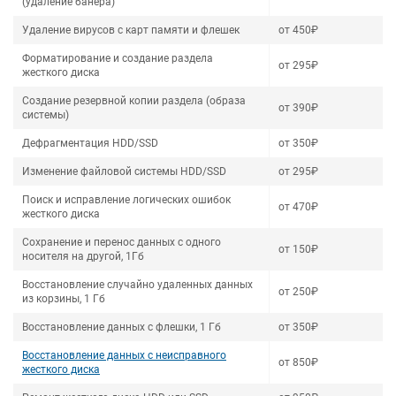
(удаление банера)
Удаление вирусов с карт памяти и флешек
от 450₽
Форматирование и создание раздела
от 295₽
жесткого диска
Создание резервной копии раздела (образа
от 390₽
системы)
Дефрагментация HDD/SSD
от 350₽
Изменение файловой системы HDD/SSD
от 295₽
Поиск и исправление логических ошибок
от 470₽
жесткого диска
Сохранение и перенос данных с одного
от 150₽
носителя на другой, 1Гб
Восстановление случайно удаленных данных
от 250₽
из корзины, 1 Гб
Восстановление данных с флешки, 1 Гб
от 350₽
Восстановление данных с неисправного
от 850₽
жесткого диска