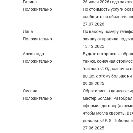
Галина
26 июля 2026 года заказ
Положительно
Но стоимость услуги ока
сообщить по обозначенн
27.07.2026
Ляна
По какому номеру телефо
Положительно
заявку отправила подска
13.12.2025
Александр
Будьте осторожны, обраща
Положительно
также, конечная стоимос
"наглость". Однозначно н
выше, к этому больше ни 
09.08.2025
Оксана
Обратились в данную фи
Положительно
мастер Богдан. Разобрал,
оформил договор(экземпл
чтобы могла сверить. Взя
довольны! P. S. Побольше
27.06.2025