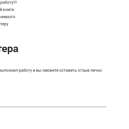
работу!!!
й книги:
 немного
теру
тера
 выполнил работу и вы сможете оставить отзыв лично