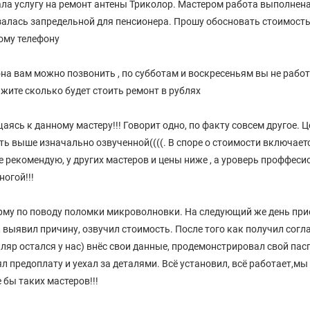
ала услугу на ремонт антены Триколор. Мастером работа выполнена
залась запредельной для пенсионера. Прошу обосновать стоимость
ому телефону
на вам можно позвонить , по субботам и воскресеньям вы не работа
жите сколько будет стоить ремонт в рублях
ясь к данному мастеру!!! Говорит одно, по факту совсем другое. 
ть выше изначально озвученной((((. В споре о стоимости включае
е рекомендую, у других мастеров и цены ниже , а уроверь проффес
ногой!!!
рму по поводу поломки микроволновки. На следующий же день при
 выявил причину, озвучил стоимость. После того как получил согл
яр остался у нас) внёс свои данные, продемонстрировал свой пасп
л предоплату и уехал за деталями. Всё установил, всё работает,мы
 бы таких мастеров!!!