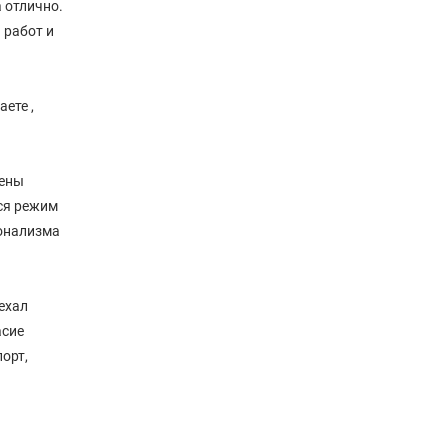
 отлично.
 работ и
ете ,
Цены
тся режим
ионализма
ехал
асие
орт,